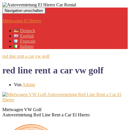
Navigation umschalten
Mietwagen El Hierro
Deutsch
English
Français
Italiano
red line rent a car vw golf
red line rent a car vw golf
Von
Admin
Mietwagen VW Golf
Autovermietung Red Line Rent a Car El Hierro